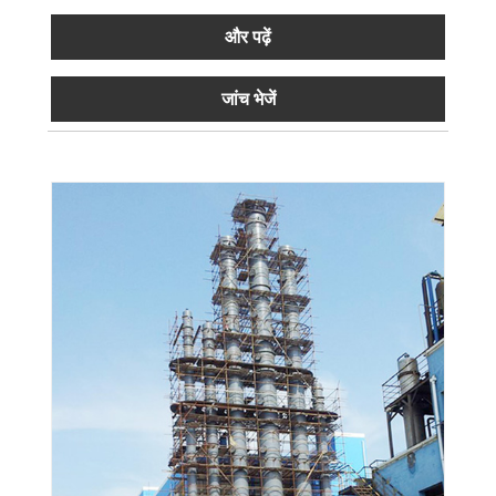
और पढ़ें
जांच भेजें