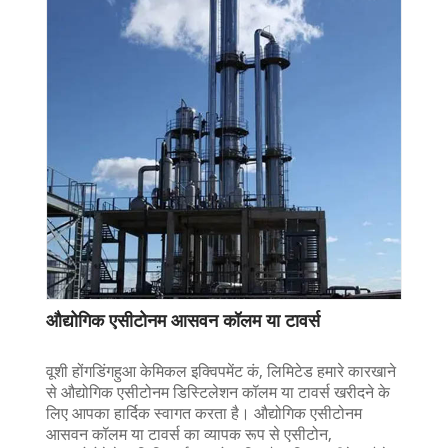
औद्योगिक एसीटोनम आसवन कॉलम या टावर्स
वूशी होंगडिंगहुआ केमिकल इक्विपमेंट कं, लिमिटेड हमारे कारखाने
से औद्योगिक एसीटोनम डिस्टिलेशन कॉलम या टावर्स खरीदने के
लिए आपका हार्दिक स्वागत करता है। औद्योगिक एसीटोनम
आसवन कॉलम या टावर्स का व्यापक रूप से एसीटोन,