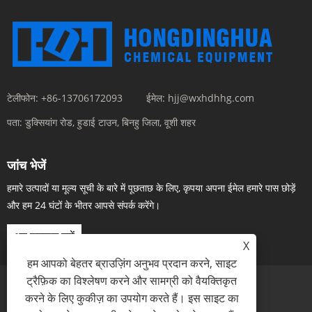
टेलीफोन:
+86-13706172093
ईमेल:
hjj@wxhdhhg.com
पता:
डुक्सियांग रोड, हुडाई टाउन, बिनहु जिला, वूशी शहर
जांच भेजें
हमारे उत्पादों या मूल्य सूची के बारे में पूछताछ के लिए, कृपया अपना ईमेल हमारे पास छोड़ें
और हम 24 घंटों के भीतर आपसे संपर्क करेंगे।
अब पूछताछ करें
X
हम आपको बेहतर ब्राउज़िंग अनुभव प्रदान करने, साइट
ट्रैफ़िक का विश्लेषण करने और सामग्री को वैयक्तिकृत
करने के लिए कुकीज़ का उपयोग करते हैं। इस साइट का
Links
Sitemap
RSS
XML
गोपनीयता नीति